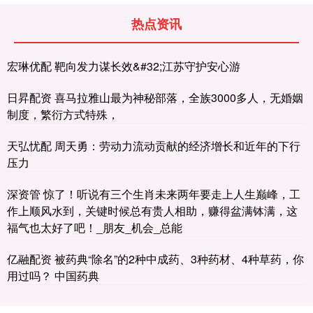
热点资讯
宏琳优配 靶向发力谋长效&#32;江苏守护安心游
日昇配资 喜马拉雅山最为神秘部落，全族3000多人，无婚姻
制度，繁衍方式特殊，
天弘忧配 周天勇：劳动力流动贡献的经济增长和近年的下行
压力
深资管 惊了！听说有三个生肖未来两年要走上人生巅峰，工
作上顺风水到，关键时候总有贵人相助，赚得盆满钵满，这
福气也太好了吧！_朋友_机会_总能
亿融配资 被药典“除名”的2种中成药、3种药材、4种草药，你
用过吗？ 中国药典