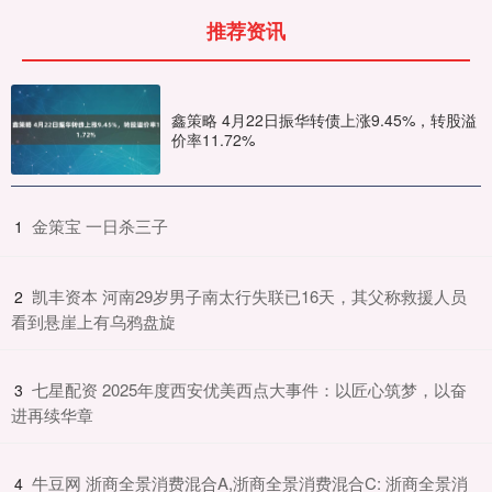
推荐资讯
鑫策略 4月22日振华转债上涨9.45%，转股溢
价率11.72%
​金策宝 一日杀三子
1
​凯丰资本 河南29岁男子南太行失联已16天，其父称救援人员
2
看到悬崖上有乌鸦盘旋
​七星配资 2025年度西安优美西点大事件：以匠心筑梦，以奋
3
进再续华章
​牛豆网 浙商全景消费混合A,浙商全景消费混合C: 浙商全景消
4