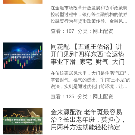
在金融市场改革开放发展和货币政策调
控转型过程中，银行等金融机构的债券
投融资行为与货币政策传导、金融风险
防范高度关联，最新货政报告专栏指
查看：
107
分类：
网上配资
出，加强债券市场建设，提升....
同花配 【五道王佑铭】讲
开门见到“四样东西”会运势
事业下滑_家宅_财气_大门
在传统家居风水里，大门是住宅“气口”，
掌管财气、福气的进出。“门前三不见”的
说法，实则是通过优化门前环境，让吉
祥宅气场顺畅，为家宅聚福纳财。 一、
查看：
125
分类：
网上配资
不见镜子一-财....
金来源配资 老年斑最容易
治？长出老年斑，莫担心，
用两种方法就能轻松搞定