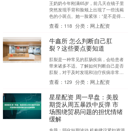
王奶奶今年刚满65岁，前几天在镜子里
突然发现手背和脸颊上出现了一些浅褐
色的小斑点。她一脸紧张：“是不是得了
病？会不会越来越多？” 其实，王奶奶的
查看：
118
分类：
网上配资
情况非常常见——....
牛鑫所 怎么判断自己肛
裂？这些要点要知道
肛裂是一种常见的肛肠疾病，会给患者
带来诸多不适。了解如何判断自己是否
肛裂，对于及时发现和治疗疾病非常重
要。 肛裂的症状表现疼痛 肛裂最主要的
查看：
129
分类：
网上配资
症状就是疼痛，这种疼....
星星配资 周一早盘：美股
期货从周五暴跌中反弹 市
场围绕贸易问题的担忧情绪
缓解
专题：弱化短期波动 机构建议紧扣资源