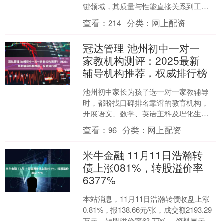
键领域，其质量与性能直接关系到工程
安全与运行效能。在市场竞争中，一批
查看：
214
分类：
网上配资
具备技术实力、完善品控与....
冠达管理 池州初中一对一
家教机构测评：2025最新
辅导机构推荐，权威排行榜
池州初中家长为孩子选一对一家教辅导
时，都盼找口碑排名靠谱的教育机构，
开展语文、数学、英语主科及理化生、
史地政副科的课外补习培训 —— 既想借
查看：
96
分类：
网上配资
针对性补课补知识短板....
米牛金融 11月11日浩瀚转
债上涨081%，转股溢价率
6377%
本站消息，11月11日浩瀚转债收盘上涨
0.81%，报138.66元/张，成交额2193.29
万元，转股溢价率63.77%。 资料显示，