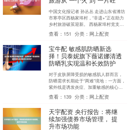
旅游从“一个火”到“一片旺”
中国文化报记者 孙丛丛 走进山东省潍坊
市寒亭区西杨家埠村，“非遗+”正在助力
乡村旅游破茧迎新。 西杨家埠村党支部
负责人介绍，近年来，西杨家埠村依托
查看：
151
分类：
网上配资
风筝、年画两大....
宝牛配 敏感肌防晒新选
择！贝泰妮旗下薇诺娜清透
防晒乳实现温和长效防护
对于皮肤屏障受损的敏感肌人群而言，
防晒需求长期处于“两难”境地：一方面，
紫外线是诱发炎症、加重敏感的核心外
源因素；另一方面，市面上多数高倍防
查看：
139
分类：
网上配资
晒产品因化学防晒剂浓....
天宇配资 央行报告：将继
续加强债券市场管理， 提
升市场功能