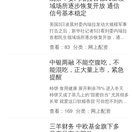
域场所逐步恢复开放 通信
信号基本稳定
美国3日凌晨对委内瑞拉发动大规模军事
打击之后，新华社记者5日看到委内瑞拉
首都民生领域场所逐步恢复开放，通信
信号基本稳定。 记者：田睿、刘宇辰 新
查看：
83
分类：
网上配资
华社音视频部制作....
中银两融 不能空腹吃，不
能混吃，正大量上市，紧急
提醒
柿饼 食用健康 展开剩余76% 进入冬天
柿饼又成了茶几上的“甜蜜担当” 尤其很多
长辈 就爱这口软糯香甜 可你想不到的是
这份温柔甜蜜 可能会在胃里 “变成石头....
查看：
169
分类：
网上配资
三羊财务 中欧基金旗下多