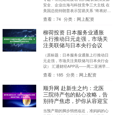
安全、企业出海与科技竞争三大主线 在
美国总统特朗普表示贸易关系 “终将好转”
后，周一早盘美股期指上涨，从周五的
查看：
74
分类：
网上配资
抛售潮中反弹....
柳荷投资 日本服务业通胀
上行推动日元走强，市场关
注美联储与日本央行会议
（原标题：日本服务业通胀上行推动日
元走强，市场关注美联储与日本央行会
议） 汇通财经APP讯——周二亚洲早
盘，日元兑主要货币普遍上涨，
查看：
185
分类：
网上配资
USD/JPY自153.30....
顺升网 赴新生之约：北医
三院待产包的贴心攻略，告
别待产焦虑，护你从容迎宝
当预产期的脚步悄然临近，准妈妈的心