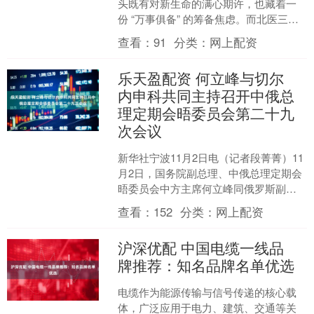
头既有对新生命的满心期许，也藏着一
份 “万事俱备” 的筹备焦虑。而北医三院
精心梳理的待产包清单，恰如一份权威
查看：
91
分类：
网上配资
又贴心的导航图 —....
乐天盈配资 何立峰与切尔
内申科共同主持召开中俄总
理定期会晤委员会第二十九
次会议
新华社宁波11月2日电（记者段菁菁）11
月2日，国务院副总理、中俄总理定期会
晤委员会中方主席何立峰同俄罗斯副总
理、委员会俄方主席切尔内申科在浙江
查看：
152
分类：
网上配资
省宁波市共同主持....
沪深优配 中国电缆一线品
牌推荐：知名品牌名单优选
电缆作为能源传输与信号传递的核心载
体，广泛应用于电力、建筑、交通等关