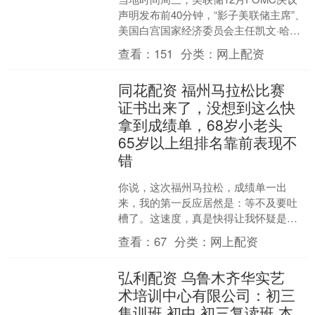
声明发布前40分钟，“影子美联储主席”、
美国白宫国家经济委员会主任凯文·哈塞
特重申，美联储还有很大的降息空间，
查看：
151
分类：
网上配资
而且需要进一....
同花配资 福州马拉松比赛
证书出来了，没想到这么快
拿到成绩单，68岁小老头
65岁以上组排名靠前表现不
错
你说，这次福州马拉松，成绩单一出
来，我的第一反应居然是：等不及要吐
槽了。这速度，真是快得让我怀疑是不
是提前批复好了证书，还是官方会不会
查看：
67
分类：
网上配资
暗中发放“最快到账奖”给我....
弘利配资 乌鲁木齐华实艺
术培训中心有限公司：初三
集训班,初中,初三复读班,本