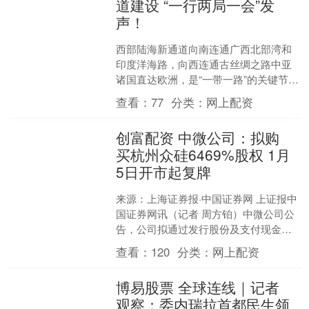
道建设 “一行两局一会”发
声！
西部陆海新通道向南连通广西北部湾和
印度洋海路，向西连通古丝绸之路中亚
诸国直达欧洲，是“一带一路”的关键节
点。日前，中国人民银行等八部门联合
查看：
77
分类：
网上配资
发布《关于金融支持加快....
创富配资 中微公司：拟购
买杭州众硅6469%股权 1月
5日开市起复牌
来源：上海证券报·中国证券网 上证报中
国证券网讯（记者 周方铂）中微公司公
告，公司拟通过发行股份及支付现金的
方式向杭州众芯硅工贸有限公司、上海
查看：
120
分类：
网上配资
宁容海川电子科技合....
博易股票 全球连线｜记者
观察：委内瑞拉首都民生领