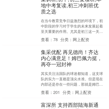
地中考复读,初三冲刺班优
质之选
在当今教育竞争日益激烈的环境下，初
中阶段的学习对于学生的未来发展起着
至关重要的作用。尤其是初三这一关键
时期，学生们面临着中考的巨大压力，
查看：
78
分类：
网上配资
如何在有限的时间内高效提....
集采优配 再见德尚！齐达
内心满意足！姆巴佩力挺，
再夺一冠封神
其实关注法国队的球迷都知道，这支球
队的实力一直都是顶尖水准。但是现在
内部还是存在一些问题，那就是姆巴佩
和主帅德尚之间的关系并不是那么好。
查看：
201
分类：
网上配资
法国名宿阿兰·吉雷瑟近期....
富深所 支持西部陆海新通