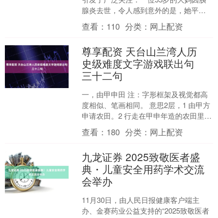
腺炎去世，令人感到意外的是，她平时
饮食非常规矩，从不暴饮暴食。究竟是
查看：
110
分类：
网上配资
什么原因导致了如此悲....
尊享配资 天台山兰湾人历
史级难度文字游戏联出句
三十二句
一，由甲申田 注：字形框架及视觉都高
度相似、笔画相同。 意思2层，1 由甲方
申请农田。2 行走在甲申年造的农田里。
二，田由甲申电 注：字形框架及视觉都
查看：
180
分类：
网上配资
高度相似....
九龙证券 2025致敬医者盛
典・儿童安全用药学术交流
会举办
11月30日，由人民日报健康客户端主
办、金赛药业公益支持的“2025致敬医者