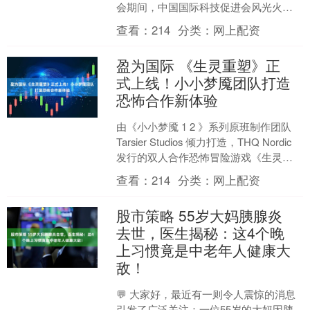
会期间，中国国际科技促进会风光火储
分会会长王力军表示，未来在提升产业
查看：
214
分类：
网上配资
链国际竞争力上....
盈为国际 《生灵重塑》正
式上线！小小梦魇团队打造
恐怖合作新体验
由《小小梦魇 1 2 》系列原班制作团队
Tarsier Studios 倾力打造，THQ Nordic
发行的双人合作恐怖冒险游戏《生灵重
塑》（REANIMA....
查看：
214
分类：
网上配资
股市策略 55岁大妈胰腺炎
去世，医生揭秘：这4个晚
上习惯竟是中老年人健康大
敌！
💬 大家好，最近有一则令人震惊的消息
引发了广泛关注：一位55岁的大妈因胰