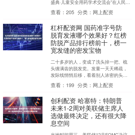
盛典·儿童安全用药学术交流会”在人民日
报社举办。本次会议的主题是“集智、创
查看：
205
分类：
网上配资
新、守护”....
杠杆配资网 国药准字号防
脱育发液哪个效果好？红榜
防脱产品排行榜前十，榜一
宽发缝的密发宝物
二十多岁的人，变成了洗头掉一把、梳
头缠满齿的脱发党。发量一天天稀疏，
发际线悄悄后移，看着别人浓密的头
发，再摸摸自己的头顶，焦虑感瞬间涌
查看：
199
分类：
网上配资
上心头，却不知道该怎么改善....
创利配资 哈塞特：特朗普
未来1-2周对美联储主席人
选做最终决定，还有很大降
息空间
当地时间周三，美联储12月FOMC决议