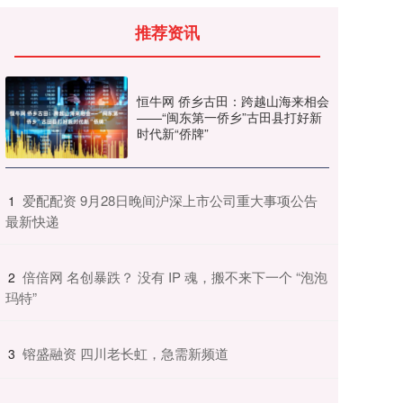
推荐资讯
恒牛网 侨乡古田：跨越山海来相会
——“闽东第一侨乡”古田县打好新
时代新“侨牌”
​爱配配资 9月28日晚间沪深上市公司重大事项公告
1
最新快递
​倍倍网 名创暴跌？ 没有 IP 魂，搬不来下一个 “泡泡
2
玛特”
​镕盛融资 四川老长虹，急需新频道
3