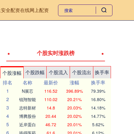
上安全配资
在线网上配资
个股实时涨跌榜
个股跌幅
个股流入
个股流出
换手率
个股涨幅
排名
名称
最新价
涨幅
换手率
1
N展芯
116.52
396.89%
79.39%
2
锐翔智能
110.02
20.21%
16.80%
3
志特新材
14.8
20.03%
14.18%
4
博腾股份
20.44
20.02%
14.77%
5
近岸蛋白
46.72
20.01%
5.62%
6
毕得医药
61.6
20.01%
6.12%