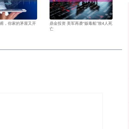
杜甫，你家的茅屋又开
鼎金投资 美军再袭“贩毒船”致4人死
亡