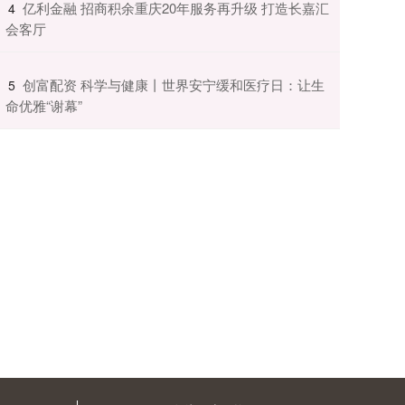
​亿利金融 招商积余重庆20年服务再升级 打造长嘉汇
4
会客厅
​创富配资 科学与健康丨世界安宁缓和医疗日：让生
5
命优雅“谢幕”