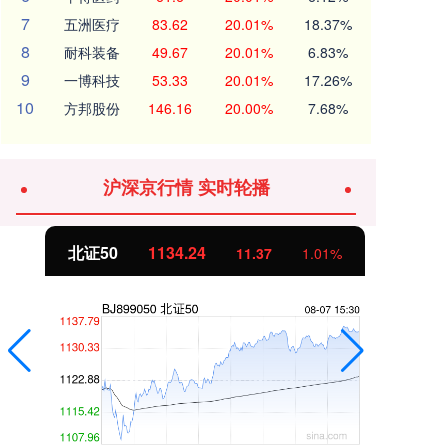
7
五洲医疗
83.62
20.01%
18.37%
8
耐科装备
49.67
20.01%
6.83%
9
一博科技
53.33
20.01%
17.26%
10
方邦股份
146.16
20.00%
7.68%
沪深京行情 实时轮播
北证50
1134.24
创
11.37
1.01%