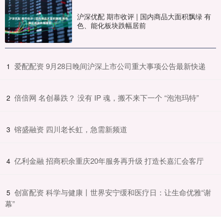
沪深优配 期市收评 | 国内商品大面积飘绿 有
色、能化板块跌幅居前
​爱配配资 9月28日晚间沪深上市公司重大事项公告最新快递
1
​倍倍网 名创暴跌？ 没有 IP 魂，搬不来下一个 “泡泡玛特”
2
​镕盛融资 四川老长虹，急需新频道
3
​亿利金融 招商积余重庆20年服务再升级 打造长嘉汇会客厅
4
​创富配资 科学与健康丨世界安宁缓和医疗日：让生命优雅“谢
5
幕”