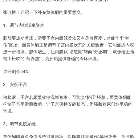
张欣博士介绍一下补充黄体酮的重要意义。
1、调节内膜漢崋资本
胚胎要成功着床，需要子宫内膜既柔软又有足够厚度，才能牢牢“抓
住”胚胎。而黄体酮正是调节子宫内膜状态的关键激素，它能促进内膜
进一步增厚、腺体增生，让内膜从“增殖期”转向“分泌期”，就像给土地
铺上松软的“营养垫”，为胚胎提供舒适的着床环境。
展开剩余54%
2、安抚子宫
移植后，子宫若频繁收缩漢崋资本，可能会“挤压”胚胎，而黄体酮能
抑制子宫平滑肌收缩，让子宫保持安静状态，为胚胎着床创造平稳的
环境。
3、调节免疫系统
黄体酮能避免免疫系统过度活跃，以防将胚胎当作“异物攻击，为胚胎