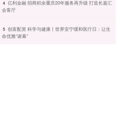
​亿利金融 招商积余重庆20年服务再升级 打造长嘉汇
4
会客厅
​创富配资 科学与健康丨世界安宁缓和医疗日：让生
5
命优雅“谢幕”