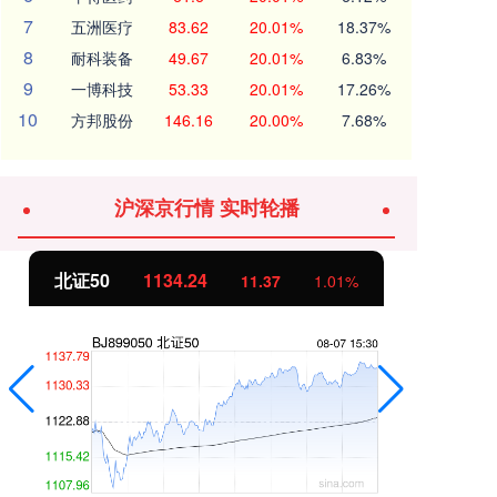
7
五洲医疗
83.62
20.01%
18.37%
8
耐科装备
49.67
20.01%
6.83%
9
一博科技
53.33
20.01%
17.26%
10
方邦股份
146.16
20.00%
7.68%
沪深京行情 实时轮播
北证50
1134.24
创
11.37
1.01%