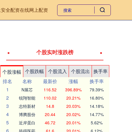
上安全配资
在线网上配资
个股实时涨跌榜
个股跌幅
个股流入
个股流出
换手率
个股涨幅
排名
名称
最新价
涨幅
换手率
1
N展芯
116.52
396.89%
79.39%
2
锐翔智能
110.02
20.21%
16.80%
3
志特新材
14.8
20.03%
14.18%
4
博腾股份
20.44
20.02%
14.77%
5
近岸蛋白
46.72
20.01%
5.62%
6
毕得医药
61.6
20.01%
6.12%