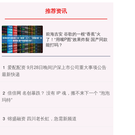
推荐资讯
前海吉安 谷歌的一根“香蕉”火
了！“用嘴P图”效果炸裂 国产同款
能打吗？
​爱配配资 9月28日晚间沪深上市公司重大事项公告
1
最新快递
​倍倍网 名创暴跌？ 没有 IP 魂，搬不来下一个 “泡泡
2
玛特”
​镕盛融资 四川老长虹，急需新频道
3