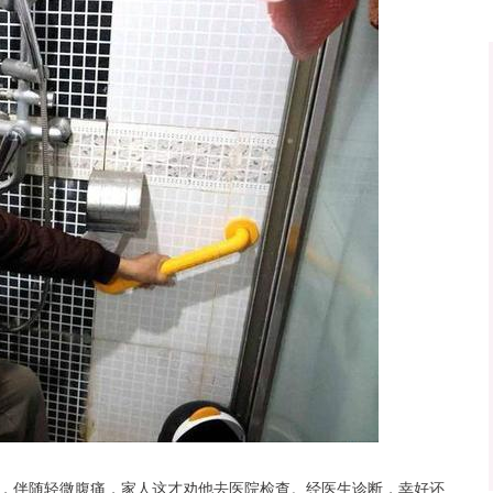
，伴随轻微腹痛，家人这才劝他去医院检查。经医生诊断，幸好还