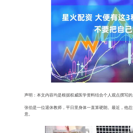
深证成指
14311.01
.68
1.02%
200.89
1
声明：本文内容均是根据权威医学资料结合个人观点撰写的
张伯是一位退休教师，平日里身体一直算硬朗。最近，他总
意。