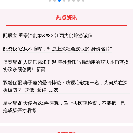
热点资讯
配股宝 重拳治乱象&#32;江西力促旅游诚信
配资伐 它从不喧哗，却是上流社会默认的“身份名片”
博泰配资 人民币需求升温 境外货币当局动用的双边本币互换
协议余额创两年新高
双融优配 狮子座的爱情悖论：嘴硬心软第一名，为何总在深
夜破防？_骄傲_爱得_朋友
星火配资 大便有这3种表现，马上去医院检查，不要把自己
拖成肠癌才后悔