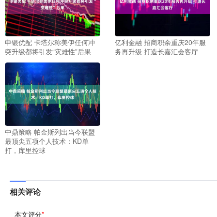
申银优配 卡塔尔称美伊任何冲
亿利金融 招商积余重庆20年服
突升级都将引发“灾难性”后果
务再升级 打造长嘉汇会客厅
中鼎策略 帕金斯列出当今联盟
最顶尖五项个人技术：KD单
打，库里控球
相关评论
本文评分
*