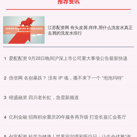
推荐资讯
江苏配资网 有头皮屑,痒痒,用什么洗发水真正
去屑的洗发水排行
​爱配配资 9月28日晚间沪深上市公司重大事项公告最新快递
1
​倍倍网 名创暴跌？ 没有 IP 魂，搬不来下一个 “泡泡玛特”
2
​镕盛融资 四川老长虹，急需新频道
3
​亿利金融 招商积余重庆20年服务再升级 打造长嘉汇会客厅
4
​创富配资 科学与健康丨世界安宁缓和医疗日：让生命优雅“谢
5