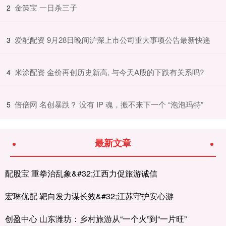
​金策宝 一日杀三子
2
​爱配配资 9月28日晚间沪深上市公司重大事项公告最新快递
3
​米涂配资 金价再创历史新高, 与今天A股的下跌有关系吗?
4
​倍倍网 名创暴跌？ 没有 IP 魂，搬不来下一个 “泡泡玛特”
5
最新文章
配股宝 重拳治乱象&#32;江西力促旅游诚信
宏琳优配 靶向发力谋长效&#32;江苏守护安心游
创盈中心 山东潍坊：乡村旅游从“一个火”到“一片旺”