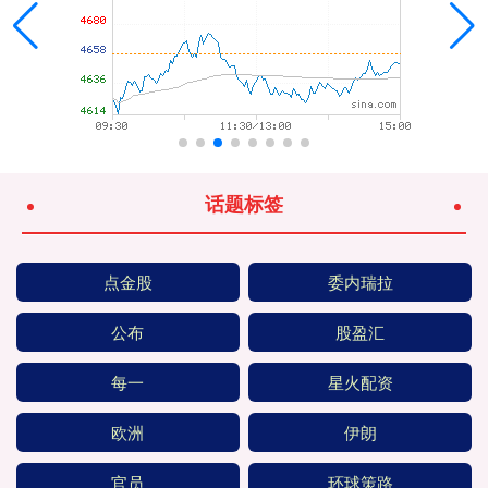
话题标签
点金股
委内瑞拉
公布
股盈汇
每一
星火配资
欧洲
伊朗
官员
环球策路