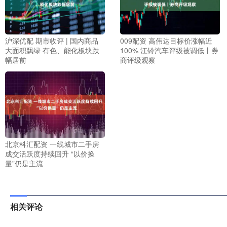
沪深优配 期市收评 | 国内商品
009配资 高伟达目标价涨幅近
大面积飘绿 有色、能化板块跌
100% 江铃汽车评级被调低丨券
幅居前
商评级观察
北京科汇配资 一线城市二手房
成交活跃度持续回升 “以价换
量”仍是主流
相关评论