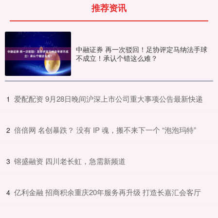
推荐资讯
中融证券 再一次驳回！足协评定马纳法手球
不成立！承认个错这么难？
​爱配配资 9月28日晚间沪深上市公司重大事项公告最新快递
1
​倍倍网 名创暴跌？ 没有 IP 魂，搬不来下一个 “泡泡玛特”
2
​镕盛融资 四川老长虹，急需新频道
3
​亿利金融 招商积余重庆20年服务再升级 打造长嘉汇会客厅
4