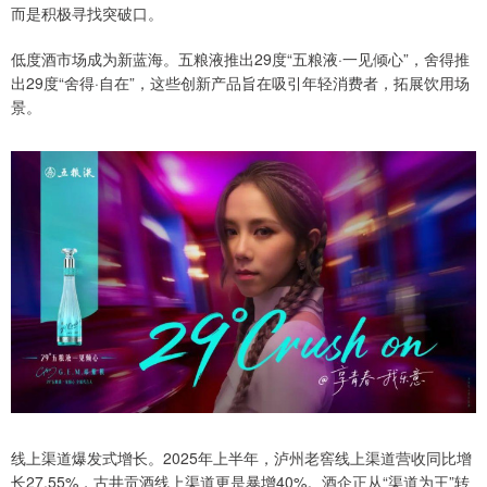
而是积极寻找突破口。
低度酒市场成为新蓝海。五粮液推出29度“五粮液·一见倾心”，舍得推
出29度“舍得·自在”，这些创新产品旨在吸引年轻消费者，拓展饮用场
景。
线上渠道爆发式增长。2025年上半年，泸州老窖线上渠道营收同比增
长27.55%，古井贡酒线上渠道更是暴增40%。酒企正从“渠道为王”转