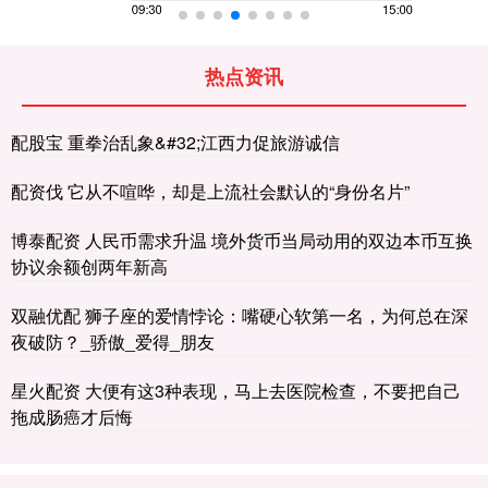
热点资讯
配股宝 重拳治乱象&#32;江西力促旅游诚信
配资伐 它从不喧哗，却是上流社会默认的“身份名片”
博泰配资 人民币需求升温 境外货币当局动用的双边本币互换
协议余额创两年新高
双融优配 狮子座的爱情悖论：嘴硬心软第一名，为何总在深
夜破防？_骄傲_爱得_朋友
星火配资 大便有这3种表现，马上去医院检查，不要把自己
拖成肠癌才后悔