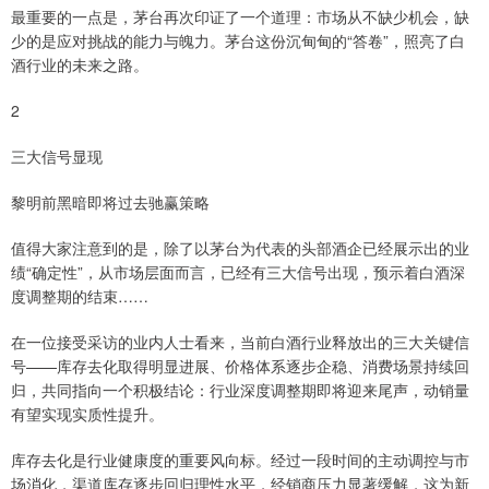
最重要的一点是，茅台再次印证了一个道理：市场从不缺少机会，缺
少的是应对挑战的能力与魄力。茅台这份沉甸甸的“答卷”，照亮了白
酒行业的未来之路。
2
三大信号显现
黎明前黑暗即将过去驰赢策略
值得大家注意到的是，除了以茅台为代表的头部酒企已经展示出的业
绩“确定性”，从市场层面而言，已经有三大信号出现，预示着白酒深
度调整期的结束……
在一位接受采访的业内人士看来，当前白酒行业释放出的三大关键信
号——库存去化取得明显进展、价格体系逐步企稳、消费场景持续回
归，共同指向一个积极结论：行业深度调整期即将迎来尾声，动销量
有望实现实质性提升。
库存去化是行业健康度的重要风向标。经过一段时间的主动调控与市
场消化，渠道库存逐步回归理性水平，经销商压力显著缓解，这为新