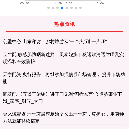
热点资讯
创盈中心 山东潍坊：乡村旅游从“一个火”到“一片旺”
宝牛配 敏感肌防晒新选择！贝泰妮旗下薇诺娜清透防晒乳实
现温和长效防护
天宇配资 央行报告：将继续加强债券市场管理， 提升市场功
能
同花配 【五道王佑铭】讲开门见到“四样东西”会运势事业下
滑_家宅_财气_大门
金来源配资 老年斑最容易治？长出老年斑，莫担心，用两种
方法就能轻松搞定