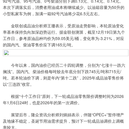
92号汽油、95号汽油、0号柴油分别下调0.13元、0.14元、0.14元。
本次下调落实后，消费者用油成本将继续减少。以油箱容量为50升的
小型私家车为例，加满一箱92号汽油将少花6.5元左右。
金联创成品油分析师王珊表示，受原油走势影响，本轮原油变化
率基本保持负向加深趋势运行。据金联创测算，截至12月19日第九个
工作日，参考原油品种均价为59.05美元/桶，变化率为-3.21%，对应
的国内汽、柴油零售价应下调165元/吨。
今年以来，国内油价已经历二十四轮调整，分别为“七涨十一跌六
搁浅”。国内汽、柴油价格每吨较去年底分别下跌745元/吨和715元/
吨。若本轮油价下调，则是年内“第十二跌”，2025年成品油零售价将
以“三连跌”收官。
根据“十个工作日”原则，下一轮成品油零售限价调整时间为2026
年1月6日24时，也是2026年的第一次调价。
展望后市，隆众资讯分析师刘炳娟表示，伴随“OPEC+”暂停增产
及地缘不稳定，圣诞节用油需求提升，预计下一轮成品油调价上调概
率较大。