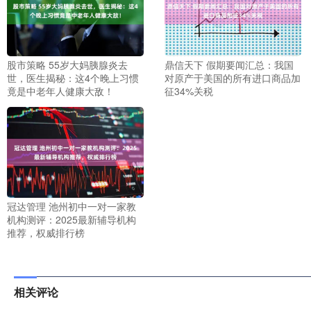
股市策略 55岁大妈胰腺炎去
鼎信天下 假期要闻汇总：我国
世，医生揭秘：这4个晚上习惯
对原产于美国的所有进口商品加
竟是中老年人健康大敌！
征34%关税
冠达管理 池州初中一对一家教
机构测评：2025最新辅导机构
推荐，权威排行榜
相关评论